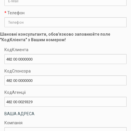
Телефон
Шановні консультанти, обов'язково заповнюйте поле
"КодКліента" з Вашим номером!
КодКлиента
КодСпонсора
КодАгенцii
ВАША АДРЕСА
Компанія