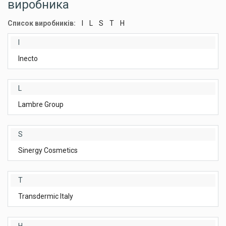
виробника
Список виробників:
I
L
S
T
Н
I
Inecto
L
Lambre Group
S
Sinergy Cosmetics
T
Transdermic Italy