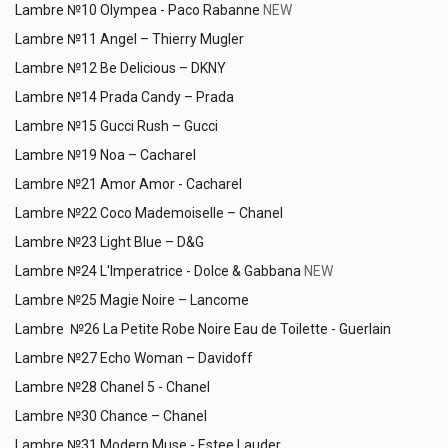
Lambre №
10 Olympea - Paco Rabanne
NEW
Lambre №11 Angel – Thierry Mugler
Lambre №12 Be Delicious – DKNY
Lambre №14 Prada Candy – Prada
Lambre №15 Gucci Rush – Gucci
Lambre №19 Noa – Cacharel
Lambre №21 Amor Amor - Cacharel
Lambre №22 Coco Mademoiselle – Chanel
Lambre №23 Light Blue – D&G
Lambre №24 L'Imperatrice - Dolce & Gabbana
NEW
Lambre №25 Magie Noire – Lancome
Lambre №26 La Petite Robe Noire Eau de Toilette - Guerlain
Lambre №27 Echo Woman – Davidoff
Lambre №28 Chanel 5 - Chanel
Lambre №30 Chance – Chanel
Lambre №31 Modern Muse - Estee Lauder