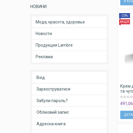
В КО
НОВИНИ
-20%
Мода, красота, здоровье
АКЦІЯ
Новости
Продукция Lambre
Реклама
Вхід
Крем 
Зареєструватися
та чут
ECO D
Забули пароль?
491,06
Обліковий запис
ДЕТА
Адресна книга