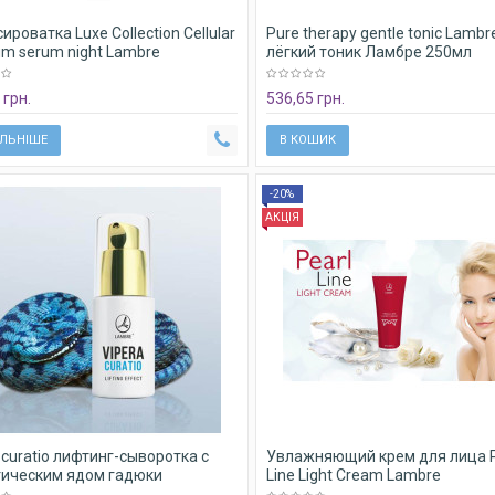
сироватка Luxe Collection Cellular
Pure therapy gentle tonic Lambr
um serum night Lambre
лёгкий тоник Ламбре 250мл
 грн.
536,65 грн.
ЛЬНІШЕ
В КОШИК
-20%
АКЦІЯ
 curatio лифтинг-сыворотка с
Увлажняющий крем для лица P
тическим ядом гадюки
Line Light Cream Lambre