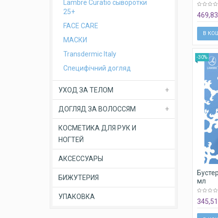
Lambre Curatio сыворотки
250 м
25+
469,83
FACE CARE
В КО
МАСКИ
Transdermic Italy
-30%
Специфічний догляд
УХОД ЗА ТЕЛОМ
ДОГЛЯД ЗА ВОЛОССЯМ
КОСМЕТИКА ДЛЯ РУК И
НОГТЕЙ
АКСЕССУАРЫ
Бустер
БИЖУТЕРИЯ
мл
УПАКОВКА
345,51