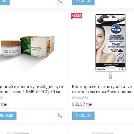
ШИК
В КОШИК
АКЦІЯ
денний омолоджуючий для сухої
Крем для лица с натуральным
ливої ​​шкіри, LAMBRE ECO, 50 мл
экстрактом икры Восстановле
AY CREAM DRY
мл
 грн.
255,37 грн.
ЛЬНІШЕ
В КОШИК