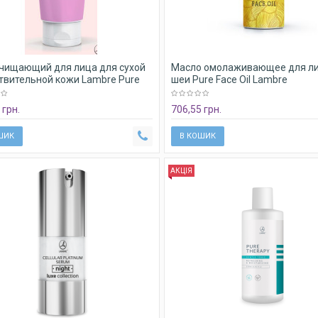
очищающий для лица для сухой
Масло омолаживающее для ли
ствительной кожи Lambre Pure
шеи Pure Face Oil Lambre
y Face wash gel Oily and mixed
 грн.
706,55 грн.
ШИК
В КОШИК
АКЦІЯ