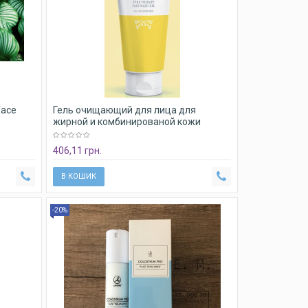
face
Гель очищающий для лица для
жирной и комбинированой кожи
Lambre Pure Therapy Face wash gel Dry
and sensitive skin
406,11 грн.
В КОШИК
-20%