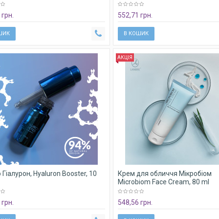
л
 грн.
552,71 грн.
ШИК
В КОШИК
АКЦІЯ
 Гіалурон, Hyaluron Booster, 10
Крем для обличчя Мікробіом
Microbiom Face Cream, 80 ml
 грн.
548,56 грн.