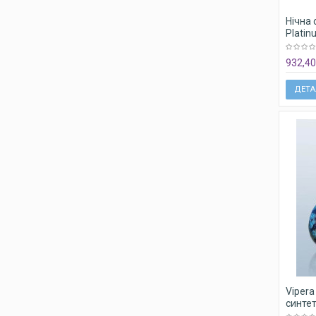
Нічна 
Platin
932,40
ДЕТА
Vipera
синте