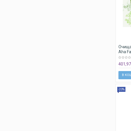
Очища
Aha Fa
401,97
В КО
-20%