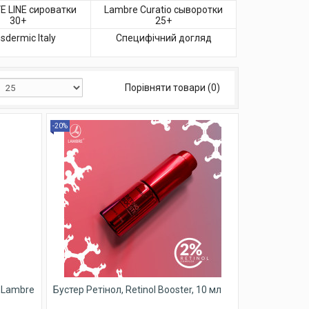
E LINE сироватки
Lambre Curatio сыворотки
30+
25+
sdermic Italy
Специфічний догляд
Порівняти товари (0)
-20%
c,Lambre
Бустер Ретінол, Retinol Booster, 10 мл