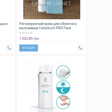
ца и
Регенеруючий крем для обличчя з
молозивом Colostrum PRO Face
Treatmenn Lambre
1.002,85 грн.
В КОШИК