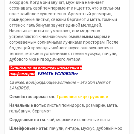
аккордов. Когда они звучат, мужчина начинает
осознавать свой темперамент и ищет то, что в сильном
поле наиболее существенно. Ароматный розмарин,
помидорные листья, свежий бергамот и мята, томный
оттенок гальбанума звучат единой мелодией.
Начальные нотки не умолкают, они медленно
устремляются к незнакомым, омываемым морем и
согреваемым солнечными лучиками просторам. После
бодрящей прохлады чайного вкуса они окунаются в
теплые, мягкие и устойчивые оттенки мускуса, пачули,
дубового мха и гвоздичного янтаря.
Экономьте на покупках косметики и
парфюмерии
УЗНАТЬ УСЛОВИЯ>>
Свежее, возбуждающее волнение – это Son
Desir
от
LAMBRE
®.
Семейство ароматов:
Травянисто-цитрусовые
Начальные ноты:
листья помидоров, розмарин, мята,
гальбанум, бергамот
Сердечные ноты:
чай, морские и солнечные ноты
Шлейфовые ноты:
пачули, янтарь, мускус, дубовый мох