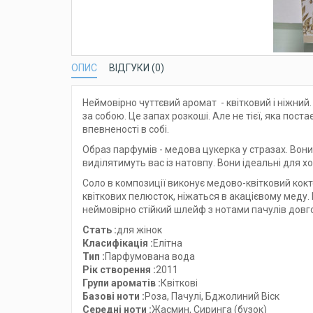
ОПИС
ВІДГУКИ (0)
Неймовірно чуттєвий аромат - квітковий і ніжний
за собою. Це запах розкоші. Але не тієї, яка пост
впевненості в собі.
Образ парфумів - медова цукерка у стразах. Вони
виділятимуть вас із натовпу. Вони ідеальні для х
Соло в композиції виконує медово-квітковий кок
квіткових пелюсток, ніжаться в акацієвому меду.
неймовірно стійкий шлейф з нотами пачулів довг
Стать :
для жінок
Класифікація :
Елітна
Тип :
Парфумована вода
Рік створення :
2011
Групи ароматів :
Квіткові
Базові ноти :
Роза, Пачулі, Бджолиний Віск
Середні ноти :
Жасмин, Сиринга (бузок)