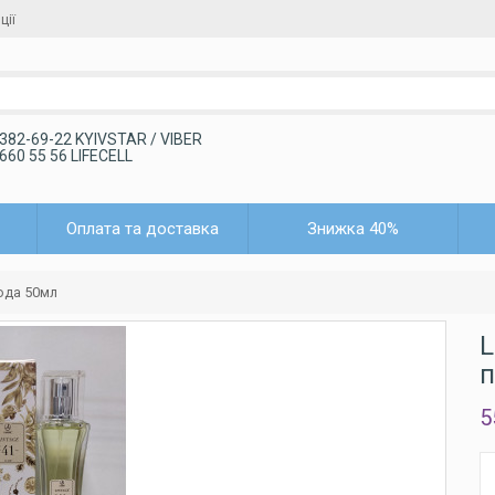
ції
 382-69-22 KYIVSTAR / VIBER
 660 55 56 LIFECELL
Оплата та доставка
Знижка 40%
вода 50мл
L
п
5