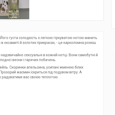
. Його густа солодкість з легкою гіркуватою нотою манить
ає в оксамиті й золотих прикрасах, - це карколомна розкіш
 надзвичайно сексуальні в кожній нотці. Вони самобутні й
олодної весни і гарячих побачень.
тейль. Скоринки апельсина, усипані жменею білих
 Прозорий жасмин іскриться під подувом вітру. А
о радуватиме вас своєю теплотою.