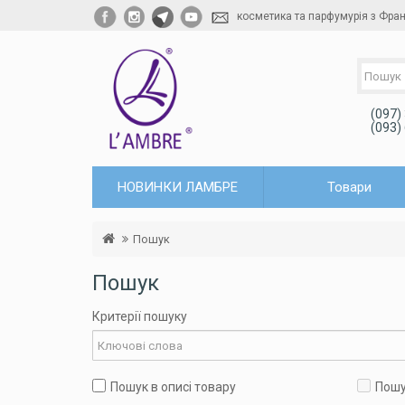
косметика та парфумурія з Фран
(097)
(093)
НОВИНКИ ЛАМБРЕ
Товари
Пошук
Пошук
Критерії пошуку
Пошук в описі товару
Пошу