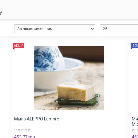
У
АКЦІЯ
-20
Мыло ALEPPO Lambre
Ми
Mic
453,77 грн.
469