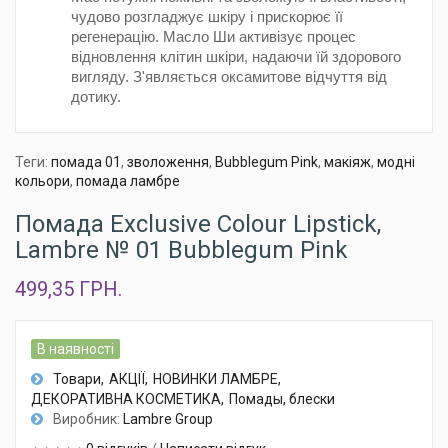
чудово розгладжує шкіру і прискорює її
регенерацію. Масло Ши активізує процес
відновлення клітин шкіри, надаючи їй здорового
вигляду. З'являється оксамитове відчуття від
дотику.
Теги:
помада 01
,
зволоження
,
Bubblegum Pink
,
макіяж
,
модні
кольори
,
помада ламбре
Помада Exclusive Colour Lipstick,
Lambre № 01 Bubblegum Pink
499,35 ГРН.
В наявності
Товари
АКЦІЇ
НОВИНКИ ЛАМБРЕ
ДЕКОРАТИВНА КОСМЕТИКА
Помады, блески
Виробник:
Lambre Group