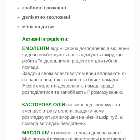
звабливі і розкішні
делікатно зволожені
м'які на дотик
Активні інгредієнти:
ЕМОЛЕНТИ
відомі своєю доглядовою дією, вони
чудово пом'якшують і розгладжують шкіру, що
робить їх ідеальним інгредієнтом для губної
помади.
Завдяки своїм властивостям вони впливають як
на нанесення, так і на колір та блиск помади.
Якісні емоленти дозволяють помаді краще
розподілятися та запобігають її розмазуванню.
КАСТОРОВА ОЛІЯ
насамперед зволожує та
зменшує втрату вологи, завдяки чому
розгладжуються зморшки на ніжній шкірі губ, а
помада виглядає бездоганно.
МАСЛО ШИ
отримане з плодів дерева каріте.
Має потужні поживні та зволожуючі властивості,