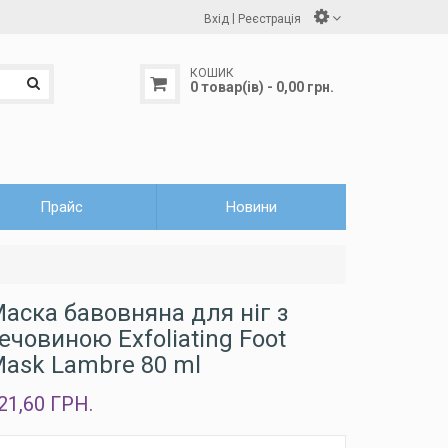
|
Вхід
Реєстрація
КОШИК
0 товар(ів) - 0,00 грн.
Прайс
Новини
аска бавовняна для ніг з
ечовиною Exfoliating Foot
ask Lambre 80 ml
21,60 ГРН.