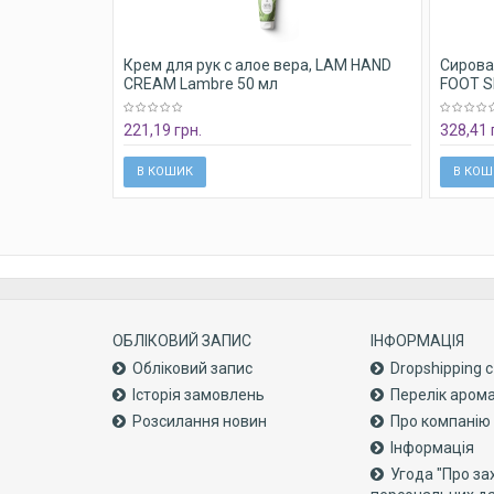
Крем для рук с алое вера, LAM HAND
Сироват
CREAM Lambre 50 мл
FOOT S
221,19 грн.
328,41 
В КОШИК
В КОШ
ОБЛІКОВИЙ ЗАПИС
ІНФОРМАЦІЯ
Обліковий запис
Dropshipping 
Історія замовлень
Перелік аром
Розсилання новин
Про компанiю
Інформація
Угода "Про за