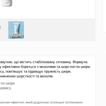
рмулою,
що
містить
стабілізовану
сечовину
. Формула
у
ефективно
бореться
з мозолями та
шорсткістю
шкіри
.
ісу
,
пом'якшує
та
підвищує
пружність
шкіри
.
иникненню
шорсткості
та
мозолів
.
стю
шкіри
дермісу
ть
ложуючим ефектом, який додатково полегшує поглинання