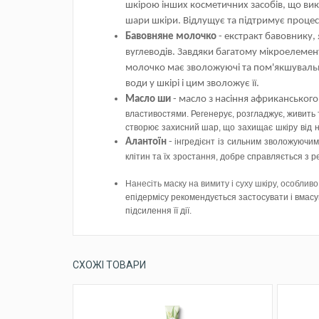
шкірою інших косметичних засобів, що ви
шари шкіри. Відлущує та підтримує процес 
Бавовняне молочко
- екстракт бавовнику,
вуглеводів. Завдяки багатому мікроелем
молочко має зволожуючі та пом'якшувальні
води у шкірі і цим зволожує її.
Масло ши
- масло з насіння африканського
властивостями
.
Регенерує
,
розгладжує
, живить
створює
захисний
шар,
що
захищає
шкіру
від
Алантоїн
-
і
нг
редієнт
із
сильним
зволожуючим
клітин
та
їх
зростання
, добре
справляється
з
р
Нанесіть маску на вимиту і суху шкіру, особлив
епідермісу
рекомендується
застосувати і вмас
підсилення
її
дії.
СХОЖІ ТОВАРИ