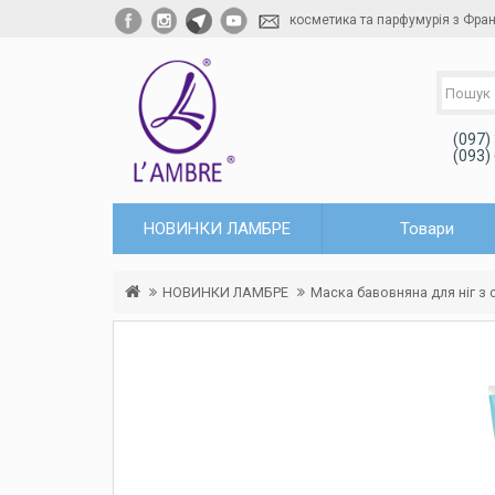
косметика та парфумурія з Фран
(097)
(093)
НОВИНКИ ЛАМБРЕ
Товари
НОВИНКИ ЛАМБРЕ
Маска бавовняна для ніг з 