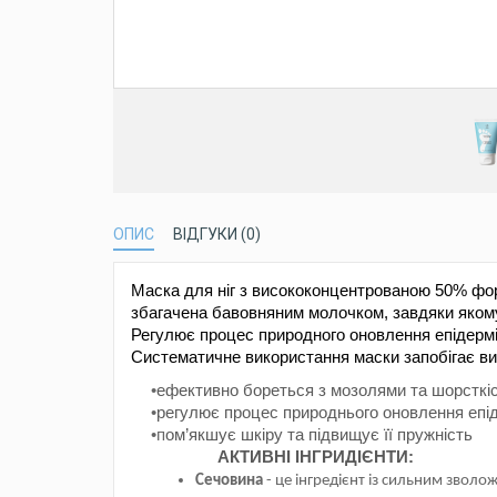
ОПИС
ВІДГУКИ (0)
Маска
для
ніг
з
висококонцентрованою
50% фо
збагачена
бавовняним
молочком,
завдяки
яком
Регулює
процес
природного
оновлення
епідерм
Систематичне
використання
маски
запобігає
в
•
ефективно
бореться
з мозолями та
шорсткі
•
регулює
процес
природнього
оновлення
епі
•п
ом’якшує
шкіру
та
підвищує
її
пружніс
АКТИВНІ ІНГРИДІЄНТИ:
Сечовина
- це інгредієнт із сильним зво