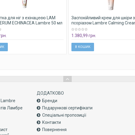
ка для ніг з ехінацеєю LAM
Заспокійливий крем для шкіри з
ERUM ECHINACEA Lambre 50 мл
псоріазом Lambre Calming Crea
мл
грн.
1.380,99 грн.
ИК
В КОШИК
ДОДАТКОВО
с Lambre
Бренди
атів Ламбре
Подарункові сертифікати
Спеціальні пропозиції
Контакти
хист
Повернення