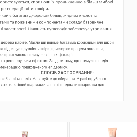
користовуються, сприяючи їх проникненню в більш глибокі
регенерації клітин шкіри.
 який є багатим джерелом білків, жирних кислот та
ентами та поживними компонентами складу бавовняне
 властивості. Наявність вуглеводів забезпечує утримання
 дерева каріте.
Масло ши відоме
багатьма
корисними
для
шкіри
 та
підвищує
пружність
шкіри
,
прискорює
процеси
загоєння
,
несприятливого
впливу
зовнішніх
факторів.
та
регенеруючим
ефектом
.
Завдяки
тому,
що
стимулює
поділ
егенерацією
пошкодженого
епідермісу.
СПОСІБ ЗАСТОСУВАННЯ:
о в області мозолів. Масажуйте до вбирання.
У разі
огрубілого
увати
товстіший шар маски, а на ніч
надягати
шкарпетки для