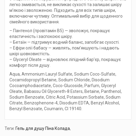
легко змивається, не викликає сухості та залишає шкіру
м’якою і зволоженою. Підходить для всіх типів шкіри,
включаючи чутливу. Оптимальний вибір для щоденного
сімейного використання.
– Пантенол (провітамін B5) — зволожує, покращує
еластичність і заспокоює шкіру.
– Бетаїн — підтримує водний баланс, запобігає сухості.
– Ефіри олії бабасу — живлять, пом’якшують і надають
шкірі шовковистість.
– Glyceryl Oleate — відновлює ліпідний бар’єр, покращує
комфорт після душу.
Aqua, Ammonium Lauryl Sulfate, Sodium Coco-Sulfate,
Cocamidopropyl Betaine, Sodium Chloride, Disodium
Cocoamphodiacetate, Coco-Glucoside, Parfum, Glyceryl
Oleate, Babassu Oil Glycereth-8 Esters, Betaine, Panthenol,
Sodium Benzoate, Citric Acid, Potassium Sorbate, Sodium
Citrate, Benzophenone-4, Disodium EDTA, Benzyl Alcohol,
Benzyl Benzoate, Coumarin, CI 19140.
Теги:
Гель для душу Піна Колада
,