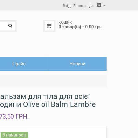
|
Вхід
Реєстрація
КОШИК
0 товар(ів) - 0,00 грн.
Прайс
Новини
альзам для тіла для всієї
одини Olive oil Balm Lambre
73,50 ГРН.
В наявності