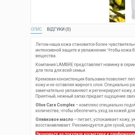
ОПИС
ВІДГУКИ (0)
Летом наша кожа становится более чувствительн
интенсивной защите и увлажнении. Чтобы кожа 
вещества.
Компания LAMBRE представляет новинку в серии
для тела для всей семьи.
Кремовая консистенция бальзама позволяет лег
кожу и не оставляя жирного слоя. Специально ра
замечательно увлажняют и регенерируют кожу, в
Приятный, нежный запах придает ощущение свеж
Olive Care Complex
– комплекс специально подо
количестве, чтобы обеспечить уход за кожей для 
Оливковое масло
– питает, успокаивает кожу, 
восстанавливает. Рекомендуется для сухой, ше
Экономьте на покупках косметики и парфюмери