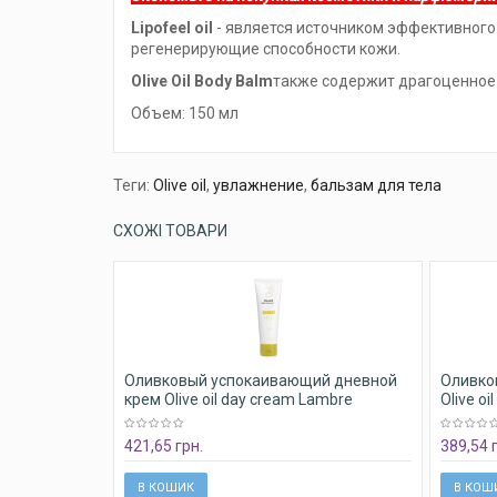
Lipofeel oil
- является источником эффективного 
регенерирующие способности кожи.
Olive Oil Body Balm
также содержит драгоценное 
Объем: 150 мл
Теги:
Olive oil
,
увлажнение
,
бальзам для тела
СХОЖІ ТОВАРИ
Оливковый успокаивающий дневной
Оливко
крем Olive oil day cream Lambre
Olive o
421,65 грн.
389,54 
В КОШИК
В КОШ