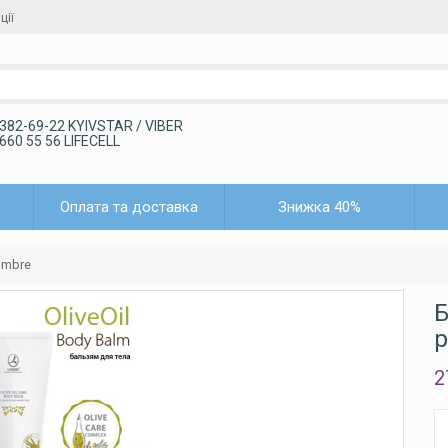
ції
 382-69-22 KYIVSTAR / VIBER
 660 55 56 LIFECELL
Оплата та доставка
Знижка 40%
Lambre
Б
р
2