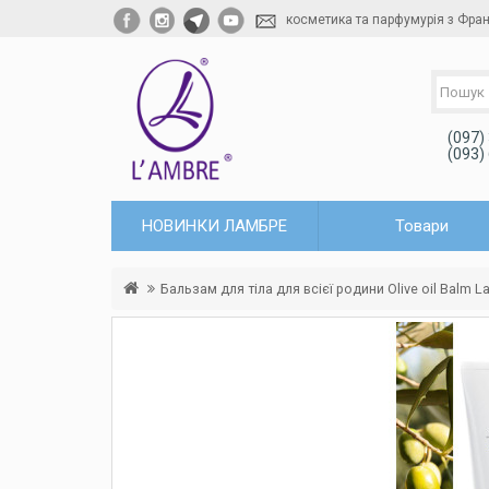
косметика та парфумурія з Фран
(097)
(093)
НОВИНКИ ЛАМБРЕ
Товари
Бальзам для тіла для всієї родини Olive oil Balm 