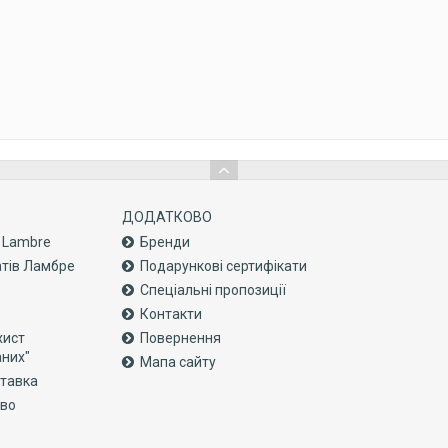
ДОДАТКОВО
с Lambre
Бренди
атів Ламбре
Подарункові сертифікати
Спеціальні пропозиції
Контакти
хист
Повернення
аних"
Мапа сайту
ставка
тво