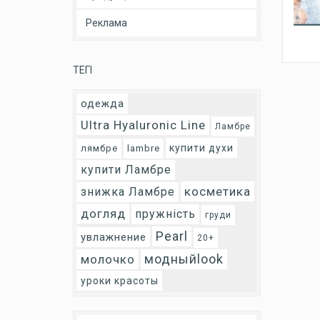
Реклама
ТЕГІ
одежда
Ultra Hyaluronic Line
Ламбре
купити духи
лямбре
lambre
купити Ламбре
косметика
знижка Ламбре
догляд
пружність
груди
Pearl
увлажнение
20+
модныйlook
молочко
уроки красоты