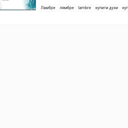
Ламбре
лямбре
lambre
купити духи
ку