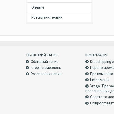
Оплати
Розсилання новин
ОБЛІКОВИЙ ЗАПИС
ІНФОРМАЦІЯ
Обліковий запис
Dropshipping 
Історія замовлень
Перелік аром
Розсилання новин
Про компанiю
Інформація
Угода "Про за
персональних д
Оплата та до
Співробітниц