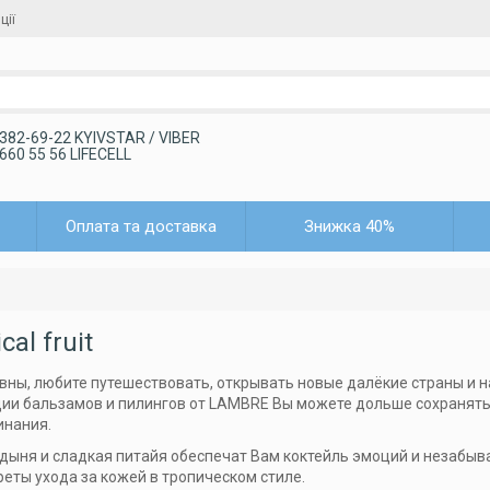
ції
 382-69-22 KYIVSTAR / VIBER
 660 55 56 LIFECELL
Оплата та доставка
Знижка 40%
cal fruit
вны, любите путешествовать, открывать новые далёкие страны и 
ии бальзамов и пилингов от LAMBRE Вы можете дольше сохранят
инания.
дыня и сладкая питайя обеспечат Вам коктейль эмоций и незабы
реты ухода за кожей в тропическом стиле.