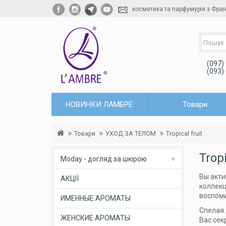
косметика та парфумурія з Фран
(097)
(093)
НОВИНКИ ЛАМБРЕ
Товари
Товари
УХОД ЗА ТЕЛОМ
Tropical fruit
Tropi
Moday - догляд за шкірою
Вы акти
АКЦІЇ
коллекц
воспом
ИМЕННЫЕ АРОМАТЫ
Спелая 
ЖЕНСКИЕ АРОМАТЫ
Вас сек