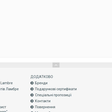
ДОДАТКОВО
с Lambre
Бренди
атів Ламбре
Подарункові сертифікати
Спеціальні пропозиції
Контакти
хист
Повернення
аних"