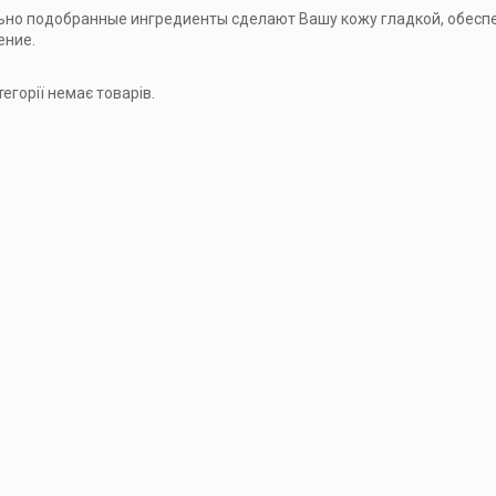
но подобранные ингредиенты сделают Вашу кожу гладкой, обесп
ение.
тегорії немає товарів.