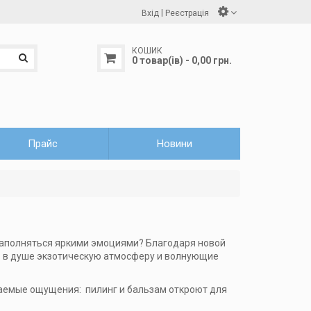
|
Вхід
Реєстрація
КОШИК
0 товар(ів) - 0,00 грн.
Прайс
Новини
наполняться яркими эмоциями? Благодаря новой
ь в душе экзотическую атмосферу и волнующие
ваемые ощущения: пилинг и бальзам откроют для