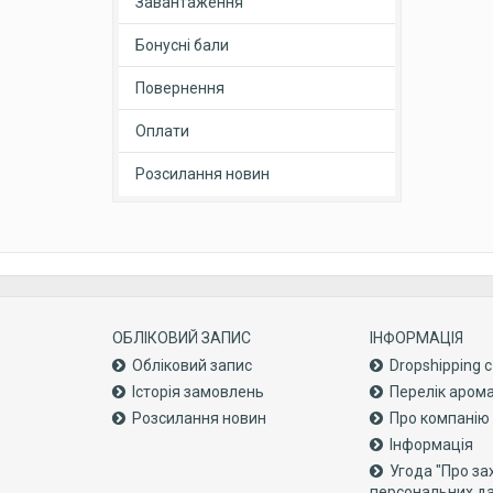
Завантаження
Бонусні бали
Повернення
Оплати
Розсилання новин
ОБЛІКОВИЙ ЗАПИС
ІНФОРМАЦІЯ
Обліковий запис
Dropshipping 
Історія замовлень
Перелік аром
Розсилання новин
Про компанiю
Інформація
Угода "Про за
персональних д