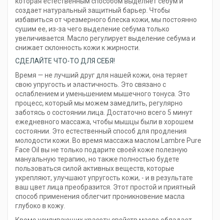
которая естественным способом выделяет себум и
создает натуральный защитный барьер. Чтобы
избавиться от чрезмерного блеска кожи, мы постоянно
сушим ее, из-за чего выделение себума только
увеличивается. Масло регулирует выделение себума и
снижает склонность кожи к жирности.
СДЕЛАЙТЕ ЧТО-ТО ДЛЯ СЕБЯ!
Время — не лучший друг для нашей кожи, она теряет
свою упругость и эластичность. Это связано с
ослаблением и уменьшением мышечного тонуса. Это
процесс, который мы можем замедлить, регулярно
заботясь о состоянии лица. Достаточно всего 5 минут
ежедневного массажа, чтобы мышцы были в хорошем
состоянии. Это естественный способ для продления
молодости кожи. Во время массажа маслом Lambre Pure
Face Oil вы не только подарите своей коже полезную
мануальную терапию, но также полностью будете
пользоваться силой активных веществ, которые
укрепляют, улучшают упругость кожи, - и в результате
ваш цвет лица преобразится. Этот простой и приятный
способ применения облегчит проникновение масла
глубоко в кожу.