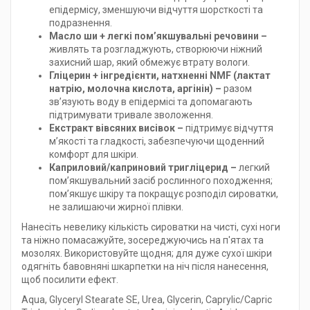
епідермісу, зменшуючи відчуття шорсткості та
подразнення.
Масло ши + легкі пом’якшувальні речовини –
живлять та розгладжують, створюючи ніжний
захисний шар, який обмежує втрату вологи.
Гліцерин + інгредієнти, натхненні NMF (лактат
натрію, молочна кислота, аргінін) –
разом
зв’язують воду в епідермісі та допомагають
підтримувати тривале зволоження.
Екстракт вівсяних висівок –
підтримує відчуття
м’якості та гладкості, забезпечуючи щоденний
комфорт для шкіри.
Каприловий/каприновий тригліцерид –
легкий
пом’якшувальний засіб рослинного походження;
пом’якшує шкіру та покращує розподіл сироватки,
не залишаючи жирної плівки.
Нанесіть невелику кількість сироватки на чисті, сухі ноги
та ніжно помасажуйте, зосереджуючись на п'ятах та
мозолях. Використовуйте щодня; для дуже сухої шкіри
одягніть бавовняні шкарпетки на ніч після нанесення,
щоб посилити ефект.
Aqua, Glyceryl Stearate SE, Urea, Glycerin, Caprylic/Capric