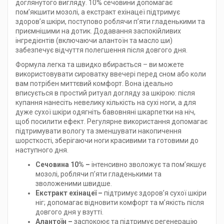
доглянутого вигляду. 10% сечовини допомагає
пом’якшити мозолі, а екстракт ехінацеї підтримує
здоров’я шкіри, поступово роблячи п’яти гладенькими та
приємнішими на дотик. Додавання заспокійливих
інгредієнтів (включаючи алантоїн та масло ши)
забезпечує відчуття полегшення після довгого дня.
Формула легка та швидко вбирається – ви можете
використовувати сироватку ввечері перед сном або коли
вам потрібен миттєвий комфорт. Вона ідеально
вписується в простий ритуал догляду за шкірою: після
купання нанесіть невелику кількість на сухі ноги, а для
дуже сухої шкіри одягніть бавовняні шкарпетки на ніч,
щоб посилити ефект. Регулярне використання допомагає
підтримувати вологу та зменшувати накопичення
шорсткості, зберігаючи ноги красивими та готовими до
наступного дня.
Сечовина 10% –
інтенсивно зволожує та пом’якшує
мозолі, роблячи п’яти гладенькими та
зволоженими швидше.
Екстракт ехінацеї –
підтримує здоров’я сухої шкіри
ніг; допомагає відновити комфорт та м’якість після
довгого дня у взутті.
Алантоїн –
заспокоює та підтримує регенерацію