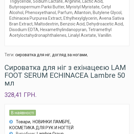
Triglyceride, Sodium Lactate, Arginine, Lactic Acid,
Butyrospermum Parkii Butter, Myristyl Myristate, Cetyl
Alcohol, Phenoxyethanol, Parfum, Allantoin, Butylene Glycol,
Echinacea Purpurea Extract, Ethylhexylglycerin, Avena Sativa
Bran Extract, Maltodextrin, Benzoic Acid, Dehydroacetic Acid,
Disodium EDTA, Hexamethylindanopyran, Tetramethyl
Acetyloctahydronaphthalenes, Linalyl Acetate, Vanillin.
Теги:
сироватка для ніг
,
догляд за ногами
,
Сироватка для ніг з ехінацеєю LAM
FOOT SERUM ECHINACEA Lambre 50
мл
328,41 ГРН.
В наявності
Товари
НОВИНКИ ЛАМБРЕ
КОСМЕТИКА ДЛЯ РУК И НОГТЕЙ
Виробник:
Lambre Group