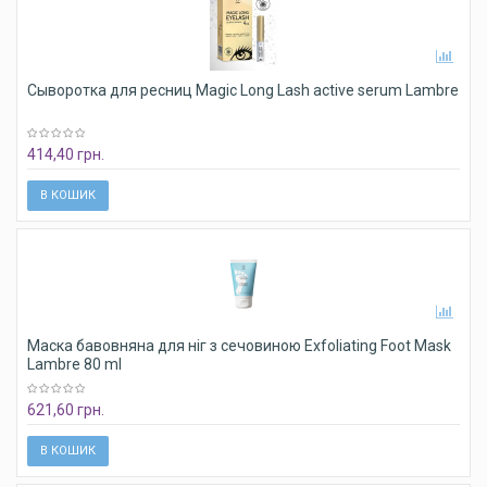
Сыворотка для ресниц Magic Long Lash active serum Lambre
414,40 грн.
В КОШИК
Маска бавовняна для ніг з сечовиною Exfoliating Foot Mask
Lambre 80 ml
621,60 грн.
В КОШИК