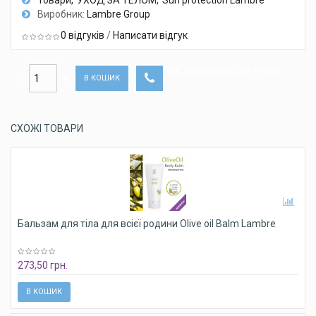
Товари
УХОД ЗА ТЕЛОМ
Sun protection Lambre
Виробник:
Lambre Group
0 відгуків
/
Написати відгук
Порівняти цей товар
В КОШИК
СХОЖІ ТОВАРИ
Бальзам для тіла для всієї родини Olive oil Balm Lambre
273,50 грн.
В КОШИК