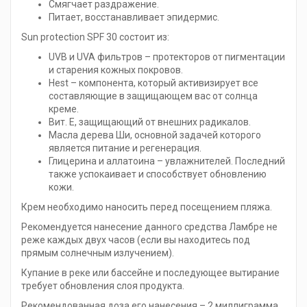
Смягчает раздражение.
Питает, восстанавливает эпидермис.
Sun protection SPF 30 состоит из:
UVB и UVA фильтров – протекторов от пигментации
и старения кожных покровов.
Hest – компонента, который активизирует все
составляющие в защищающем вас от солнца
креме.
Вит. Е, защищающий от внешних радикалов.
Масла дерева Ши, основной задачей которого
является питание и регенерация.
Глицерина и аллатоина – увлажнителей. Последний
также успокаивает и способствует обновлению
кожи.
Крем необходимо наносить перед посещением пляжа.
Рекомендуется нанесение данного средства Ламбре не
реже каждых двух часов (если вы находитесь под
прямым солнечным излучением).
Купание в реке или бассейне и последующее вытирание
требует обновления слоя продукта.
Рекомендованная доза его нанесения – 2 миллиграмма