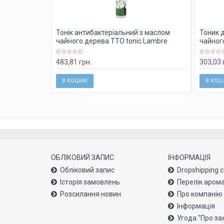
Тонік антибактеріальний з маслом
Тоник 
чайного дерева TTO tonic Lambre
чайног
250мл
483,81 грн.
303,03 
В КОШИК
В КОШ
ОБЛІКОВИЙ ЗАПИС
ІНФОРМАЦІЯ
Обліковий запис
Dropshipping 
Історія замовлень
Перелік аром
Розсилання новин
Про компанiю
Інформація
Угода "Про за