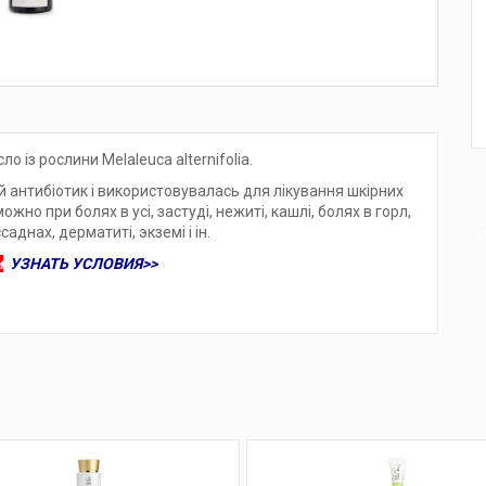
із рослини Melaleuca alternifolia.
 антибіотик і використовувалась для лікування шкірних
жно при болях в усі, застуді, нежиті, кашлі, болях в горл,
ссаднах, дерматиті, экземі і ін.
и
УЗНАТЬ УСЛОВИЯ>>