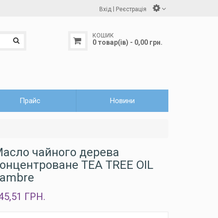
|
Вхід
Реєстрація
КОШИК
0 товар(ів) - 0,00 грн.
Прайс
Новини
асло чайного дерева
онцентроване TEA TREE OIL
ambre
45,51 ГРН.