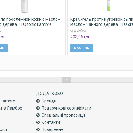
для проблемной кожи с маслом
Крем-гель против угревой сыпи
о дерева ТТО tonic Lambre
маслом чайного дерева TTO c
Lambre
грн.
203,06 грн.
ИК
В КОШИК
ДОДАТКОВО
с Lambre
Бренди
атів Ламбре
Подарункові сертифікати
Спеціальні пропозиції
Контакти
хист
Повернення