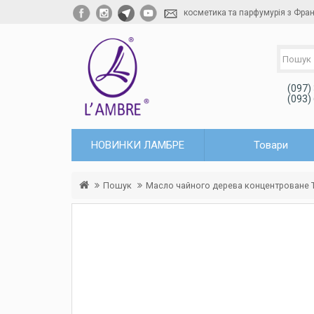
косметика та парфумурія з Фран
(097)
(093)
НОВИНКИ ЛАМБРЕ
Товари
Пошук
Масло чайного дерева концентроване T