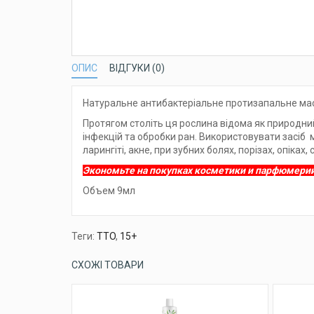
ОПИС
ВІДГУКИ (0)
Натуральне антибактеріальне протизапальне масло 
Протягом століть ця рослина відома як природний
інфекцій та обробки ран. Використовувати засіб мо
ларингіті, акне, при зубних болях, порізах, опіках, 
Экономьте на покупках косметики и парфюмери
Объем 9мл
Теги:
TTO
,
15+
СХОЖІ ТОВАРИ