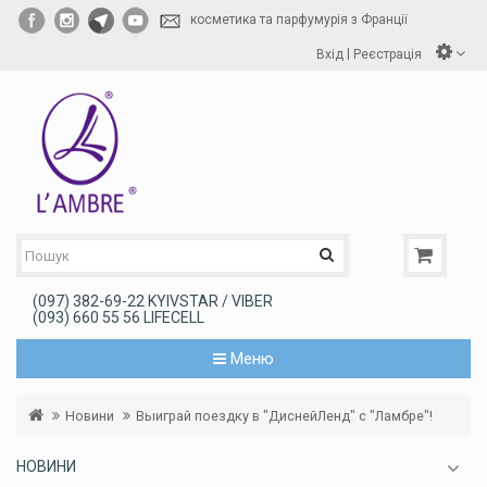
косметика та парфумурія з Франції
|
Вхід
Реєстрація
(097) 382-69-22 KYIVSTAR / VIBER
(093) 660 55 56 LIFECELL
Меню
Новини
Выиграй поездку в "ДиснейЛенд" с "Ламбре"!
НОВИНИ