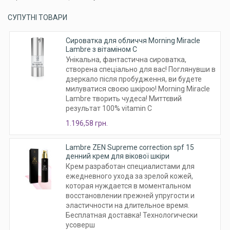
СУПУТНІ ТОВАРИ
Сироватка для обличчя Morning Miracle
Lambre з вітаміном С
Унікальна, фантастична сироватка,
створена спеціально для вас! Поглянувши в
дзеркало після пробудження, ви будете
милуватися своєю шкірою! Morning Miracle
Lambre творить чудеса! Миттєвий
результат 100% vitamin C
1.196,58 грн.
Lambre ZEN Supreme correction spf 15
денний крем для вікової шкіри
Крем разработан специалистами для
ежедневного ухода за зрелой кожей,
которая нуждается в моментальном
восстановлении прежней упругости и
эластичности на длительное время.
Бесплатная доставка! Технологически
усоверш