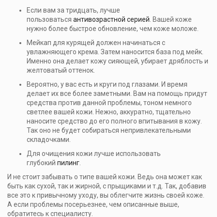
Если вам за тридцать, лучше
пользоваться
антивозрастной серией
. Вашей коже
нужно более быстрое обновление, чем коже моложе.
Мейкап для курящей должен начинаться с
увлажняющего крема. Затем наносится база под мейк.
Именно она делает кожу сияющей, убирает дряблость и
желтоватый оттенок.
Вероятно, у вас есть и круги под глазами. И время
делает их все более заметными. Вам на помощь придут
средства против данной проблемы, тоном немного
светлее вашей кожи. Нежно, аккуратно, тщательно
наносите средство до его полного впитывания в кожу.
Так оно не будет собираться непривлекательными
складочками.
Для очищения кожи лучше использовать
глубокий
пилинг
.
И не стоит забывать о типе вашей кожи. Ведь она может как
быть как сухой, так и жирной, с прыщиками и т.д. Так, добавив
все это к привычному уходу, вы облегчите жизнь своей коже.
А если проблемы посерьезнее, чем описанные выше,
обратитесь к специалисту.