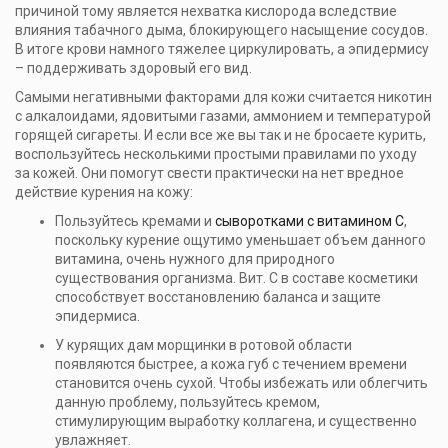
причиной тому является нехватка кислорода вследствие
влияния табачного дыма, блокирующего насыщение сосудов.
В итоге крови намного тяжелее циркулировать, а эпидермису
– поддерживать здоровый его вид.
Самыми негативными факторами для кожи считается никотин
с алкалоидами, ядовитыми газами, аммонием и температурой
горящей сигареты. И если все же вы так и не бросаете курить,
воспользуйтесь несколькими простыми правилами по уходу
за кожей. Они помогут свести практически на нет вредное
действие курения на кожу:
Пользуйтесь кремами и
сыворотками с витамином С
,
поскольку курение ощутимо уменьшает объем данного
витамина, очень нужного для природного
существования организма. Вит. С в составе косметики
способствует восстановлению баланса и защите
эпидермиса.
У курящих дам морщинки в ротовой области
появляются быстрее, а кожа губ с течением времени
становится очень сухой. Чтобы избежать или облегчить
данную проблему, пользуйтесь кремом,
стимулирующим выработку коллагена, и существенно
увлажняет.