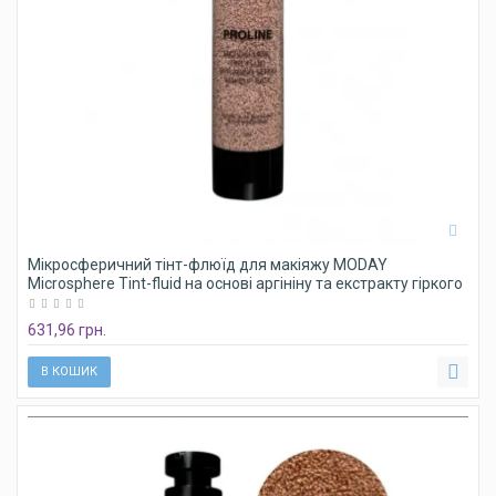
Мікросферичний тінт-флюїд для макіяжу MODAY
Microsphere Tint-fluid на основі аргініну та екстракту гіркого
апельсину № 034,
631,96 грн.
В КОШИК