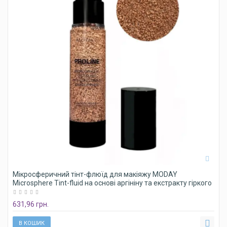
Мікросферичний тінт-флюїд для макіяжу MODAY
Microsphere Tint-fluid на основі аргініну та екстракту гіркого
апельсину № 035,
631,96 грн.
В КОШИК