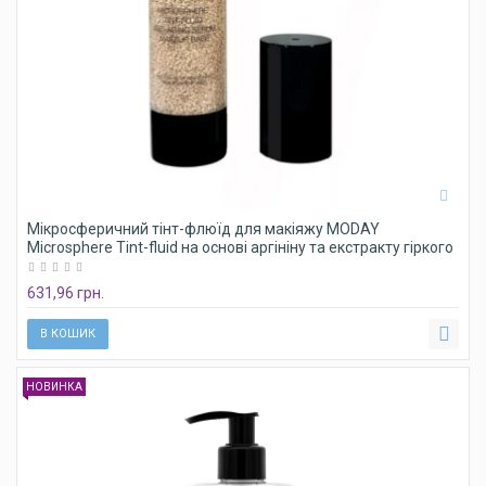
Мікросферичний тінт-флюїд для макіяжу MODAY
Microsphere Tint-fluid на основі аргініну та екстракту гіркого
апельсину № 033,
631,96 грн.
В КОШИК
НОВИНКА