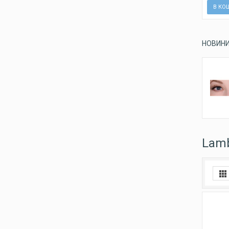
В КО
НОВИН
Lamb