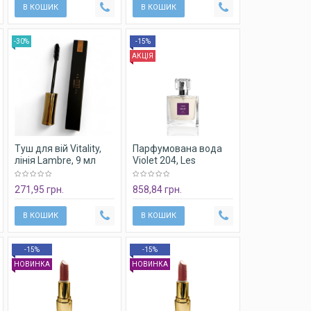
В КОШИК
В КОШИК
-30%
-15%
АКЦІЯ
Туш для вій Vitality,
Парфумована вода
лінія Lambre, 9 мл
Violet 204, Les
Couleurs, 50 ml Black
Opium
271,95 грн.
858,84 грн.
В КОШИК
В КОШИК
-15%
-15%
НОВИНКА
НОВИНКА