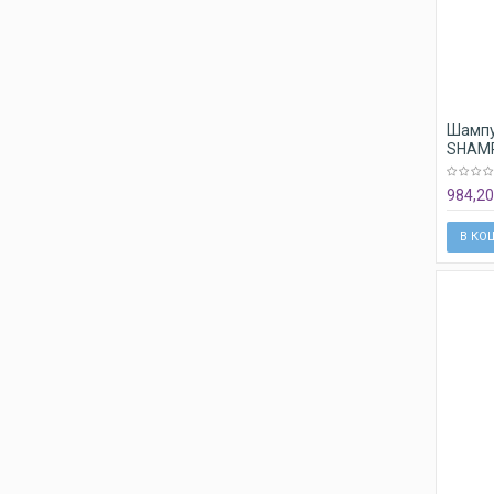
Шампу
SHAMP
984,20
В КО