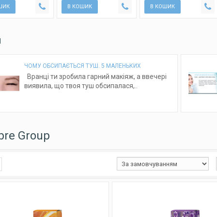
ШИК
В КОШИК
В КОШИК
И
ЧОМУ ОБСИПАЄТЬСЯ ТУШ. 5 МАЛЕНЬКИХ
Вранці ти зробила гарний макіяж, а ввечері
виявила, що твоя туш обсипалася,..
re Group