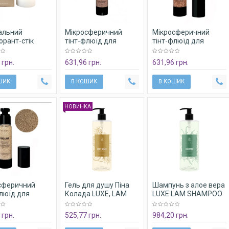
альний
Мікросферичний
Мікросферичний
орант-стік
тінт-флюїд для
тінт-флюїд для
тал" MODAY
макіяжу MODAY
макіяжу MODAY
l Deodorant на
Microsphere Tint-fluid
Microsphere Tint-fluid
 грн.
631,96 грн.
631,96 грн.
 квасців 120 гр
на основі аргініну та
на основі аргініну та
екстракту гіркого
екстракту гіркого
ШИК
В КОШИК
В КОШИК
апельсину № 034,
апельсину № 035,
НОВИНКА
сферичний
Гель для душу Піна
Шампунь з алое вера
люїд для
Колада LUXE, LAM
LUXE LAM SHAMPOO
жу MODAY
BODY WASH Lambre,
Lambre, 400 мл
phere Tint-fluid
400 мл
 грн.
525,77 грн.
984,20 грн.
ові аргініну та
кту гіркого