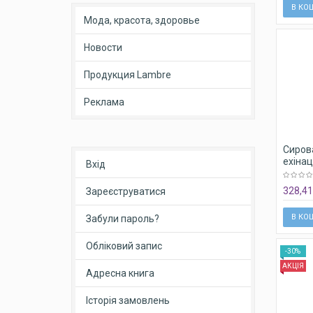
В КО
апель
Мода, красота, здоровье
Новости
Продукция Lambre
Реклама
Сирова
ехіна
Вхід
SERUM
Lambr
328,41
Зареєструватися
В КО
Забули пароль?
Обліковий запис
-30%
АКЦІЯ
Адресна книга
Історія замовлень