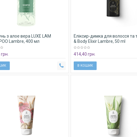
нь з алое вера LUXE LAM
Еліксир-димка для волосся та т
OO Lambre, 400 мл
& Body Elixir Lambre, 50 ml
 грн.
414,40 грн.
ШИК
В КОШИК