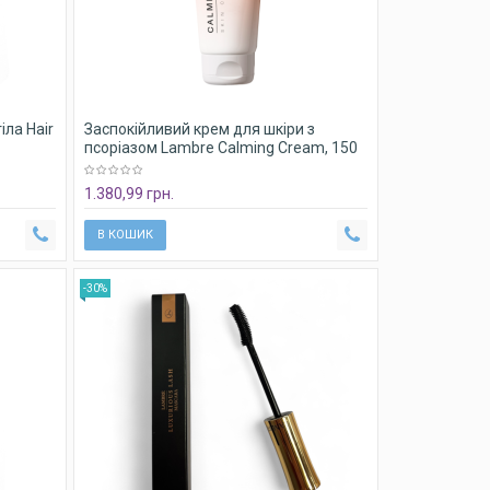
іла Hair
Заспокійливий крем для шкіри з
псоріазом Lambre Calming Cream, 150
мл
1.380,99 грн.
В КОШИК
-30%