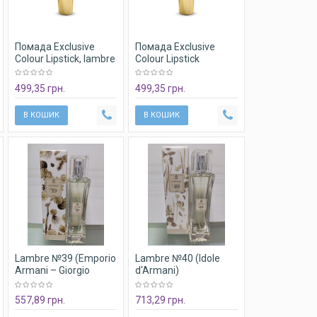
Помада Exclusive
Помада Exclusive
Colour Lipstick, lambre
Colour Lipstick
№04 Burnt Peach, 4g
Lambre, №03 Dark
Coral, 4g
499,35 грн.
499,35 грн.
В КОШИК
В КОШИК
Жемчужный
увлажняющий крем
Pearl cream Lambre
Lambre №39 (Emporio
Lambre №40 (Idole
В КОШИК
Armani – Giorgio
d'Armani)
Armani) 50мл
Парфумована вода
парфумована вода
50 мл
557,89 грн.
713,29 грн.