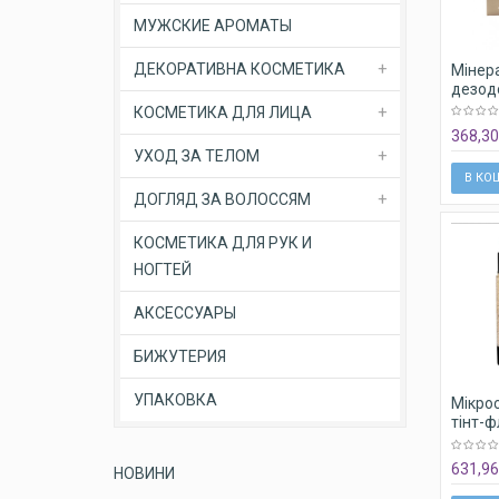
МУЖСКИЕ АРОМАТЫ
ДЕКОРАТИВНА КОСМЕТИКА
Мінер
дезод
"Крис
КОСМЕТИКА ДЛЯ ЛИЦА
Minera
368,30
основі
УХОД ЗА ТЕЛОМ
В КО
ДОГЛЯД ЗА ВОЛОССЯМ
КОСМЕТИКА ДЛЯ РУК И
НОГТЕЙ
АКСЕССУАРЫ
БИЖУТЕРИЯ
УПАКОВКА
Мікро
тінт-ф
макія
Micros
631,96
НОВИНИ
на осн
екстра