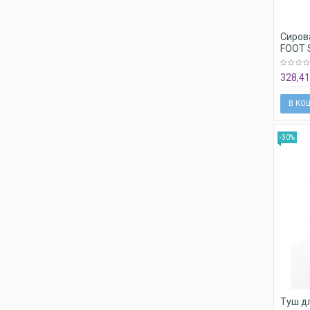
Сирова
FOOT 
328,41
В КО
-30%
Туш для