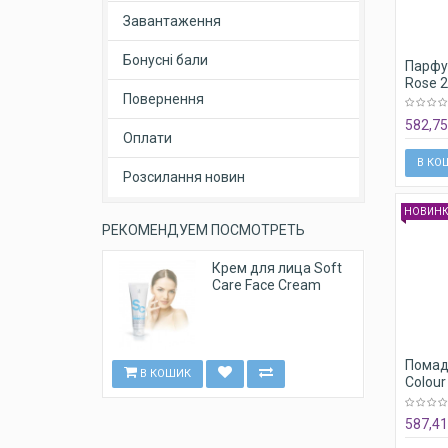
Завантаження
Бонусні бали
Парфу
Rose 2
Повернення
Couleu
мл My
582,75
Оплати
В КО
Розсилання новин
НОВИН
РЕКОМЕНДУЕМ ПОСМОТРЕТЬ
uratio
Крем для лица Soft
г-сыворотка с
Care Face Cream
ическим ядом
Lambre
Помада
В КОШИК
В КОШИ
Colour 
Lambr
Berry
587,41