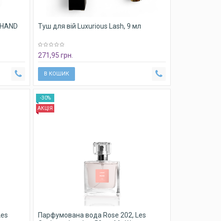
M HAND
Туш для вій Luxurious Lash, 9 мл
271,95 грн.
В КОШИК
-30%
АКЦІЯ
Les
Парфумована вода Rose 202, Les