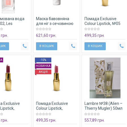
мована вода
Маска бавовняна
Помада Exclusive
02, Les
для ніг з сечовиною
Colour Lipstick, №05
rs, Lambre 50
Exfoliating Foot Mask
Nude Beige, 4g
 Way
Lambre 80 ml
 грн.
621,60 грн.
499,35 грн.
ШИК
В КОШИК
В КОШИК
КА
-15%
НОВИНКА
АКЦІЯ
Оливковый крем для
Крем-гель против
кожи вокруг глаз
угревой сыпи с
Olive oil eye cream
маслом чайного
Lambre
дерева TTO cream
Lambre
 Exclusive
Помада Exclusive
Lambre №38 (Alien –
К
В КОШИК
Lipstick,
Colour Lipstick,
Thierry Mugler) 50мл
e № 02 Dusky
Lambre № 01
парфумована вода
Bubblegum Pink
 грн.
499,35 грн.
557,89 грн.