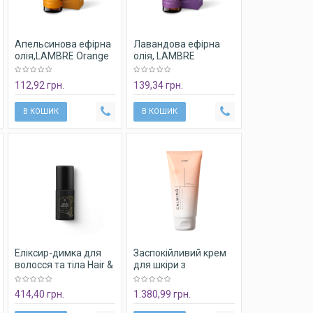
Апельсинова ефірна
Лавандова ефірна
олія,LAMBRE Orange
олія, LAMBRE
Essential Oil, 9мл
Lavender Essential
Oil,9мл
112,92 грн.
139,34 грн.
В КОШИК
В КОШИК
Еліксир-димка для
Заспокійливий крем
волосся та тіла Hair &
для шкіри з
Body Elixir Lambre, 50
псоріазом Lambre
ml
Calming Cream, 150
414,40 грн.
1.380,99 грн.
мл