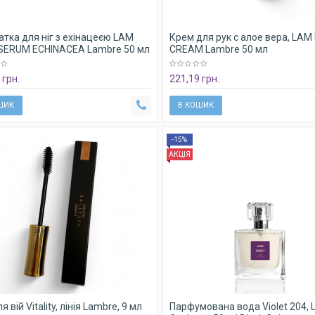
тка для ніг з ехінацеєю LAM
Крем для рук с алое вера, LA
SERUM ECHINACEA Lambre 50 мл
CREAM Lambre 50 мл
 грн.
221,19 грн.
ШИК
В КОШИК
-15%
АКЦІЯ
 вій Vitality, лінія Lambre, 9 мл
Парфумована вода Violet 204, 