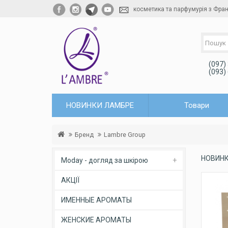
косметика та парфумурія з Фран
(097)
(093)
НОВИНКИ ЛАМБРЕ
Товари
Бренд
Lambre Group
НОВИН
Moday - догляд за шкірою
АКЦІЇ
ИМЕННЫЕ АРОМАТЫ
ЖЕНСКИЕ АРОМАТЫ